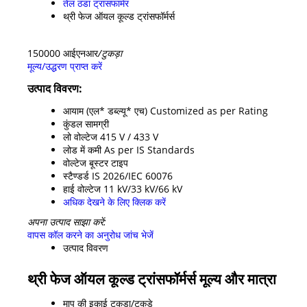
तेल ठंडा ट्रांसफार्मर
थ्री फेज ऑयल कूल्ड ट्रांसफॉर्मर्स
150000 आईएनआर
/टुकड़ा
मूल्य/उद्धरण प्राप्त करें
उत्पाद विवरण:
आयाम (एल* डब्ल्यू* एच)
Customized as per Rating
कुंडल सामग्री
लो वोल्टेज
415 V / 433 V
लोड में कमी
As per IS Standards
वोल्टेज बूस्टर टाइप
स्टैण्डर्ड
IS 2026/IEC 60076
हाई वोल्टेज
11 kV/33 kV/66 kV
अधिक देखने के लिए क्लिक करें
अपना उत्पाद साझा करें:
वापस कॉल करने का अनुरोध
जांच भेजें
उत्पाद विवरण
थ्री फेज ऑयल कूल्ड ट्रांसफॉर्मर्स मूल्य और मात्रा
माप की इकाई
टुकड़ा/टुकड़े