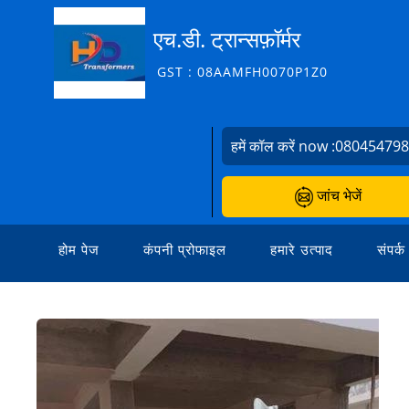
एच.डी. ट्रान्सफ़ॉर्मर
GST : 08AAMFH0070P1Z0
हमें कॉल करें now :
08045479
जांच भेजें
होम पेज
कंपनी प्रोफाइल
हमारे उत्पाद
संपर्क