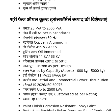
न्यूनतम आदेश मात्रा
1
मूल्य की इकाई
टुकड़ा/टुकड़े
थ्री फेज ऑयल कूल्ड ट्रांसफॉर्मर्स उत्पाद की विशेषताएं
क्षमता
25 kVA to 2500 kVA
लोड में कमी
As per IS Standards
फ़्रिक्वेंसी (मेगाहर्ट्ज)
50 Hz
मटेरियल
Copper / Aluminum
लो वोल्टेज
415 V / 433 V
कूलिंग टाइप
Oil Immersed
रेटेड वोल्टेज
11 kV / 33 kV
परिचालन तापमान
-20°C to 50°C
आउटपुट
Custom as per Design
वज़न
Varies by Capacity (Approx 1000 kg - 5000 kg)
हाई वोल्टेज
11 kV/33 kV/66 kV
उपयोग
Industrial and Commercial Power Distribution
स्टैण्डर्ड
IS 2026/IEC 60076
पावर स्कोप
Up to 2500 kVA
आयाम (एल* डब्ल्यू* एच)
Customized as per Rating
दक्षता
Up to 98%
Paint Finish
Corrosion Resistant Epoxy Paint
Protection
Buchholz Relay, Pressure Relief Device, Oil