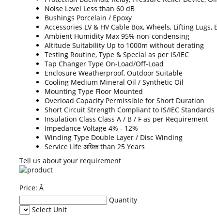
Noise Level
Less than 60 dB
Bushings
Porcelain / Epoxy
Accessories
LV & HV Cable Box, Wheels, Lifting Lugs,
Ambient Humidity
Max 95% non-condensing
Altitude Suitability
Up to 1000m without derating
Testing
Routine, Type & Special as per IS/IEC
Tap Changer Type
On-Load/Off-Load
Enclosure
Weatherproof, Outdoor Suitable
Cooling Medium
Mineral Oil / Synthetic Oil
Mounting Type
Floor Mounted
Overload Capacity
Permissible for Short Duration
Short Circuit Strength
Compliant to IS/IEC Standards
Insulation Class
Class A / B / F as per Requirement
Impedance Voltage
4% - 12%
Winding Type
Double Layer / Disc Winding
Service Life
अधिक than 25 Years
Tell us about your requirement
Price:
Â
Quantity
Select Unit