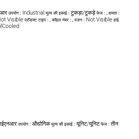
नआर
Industrial
टुकड़ा/टुकड़े
,
उपयोग :
मूल्य की इकाई :
फेज :
क्षमता :
ot Visible
,
,
Not Visible
प्रॉडक्ट टाइप :
कॉइल नंबर :
वज़न :
हाई
ilCooled
ईएनआर
औद्योगिक
यूनिट/यूनिट
तीन
उपयोग :
मूल्य की इकाई :
फेज :