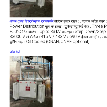
,
ऑयल-कूल्ड डिस्ट्रीब्यूशन ट्रांसफार्मर
वोल्टेज बूस्टर टाइप :
न्यूनतम आदेश मात्रा 
Power Distribution
टुकड़ा/टुकड़े
Three P
मूल्य की इकाई :
फेज :
+50°C
Up to 33 kV
Step Down/Step 
रेटेड वोल्टेज :
आउटपुट :
33000 V
415 V / 433 V / 690 V
,
लो वोल्टेज :
कुंडल सामग्री :
पावर
Oil Cooled (ONAN, ONAF Optional)
कूलिंग टाइप :
जांच भेजें