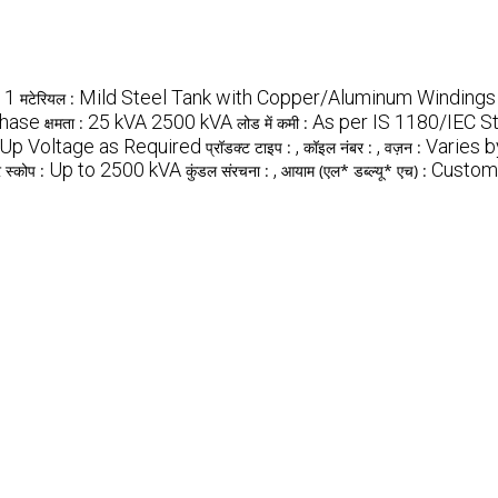
1
Mild Steel Tank with Copper/Aluminum Windings
:
मटेरियल :
hase
25 kVA 2500 kVA
As per IS 1180/IEC S
क्षमता :
लोड में कमी :
Up Voltage as Required
,
,
Varies b
प्रॉडक्ट टाइप :
कॉइल नंबर :
वज़न :
Up to 2500 kVA
,
Customi
 स्कोप :
कुंडल संरचना :
आयाम (एल* डब्ल्यू* एच) :