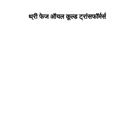
थ्री फेज ऑयल कूल्ड ट्रांसफॉर्मर्स